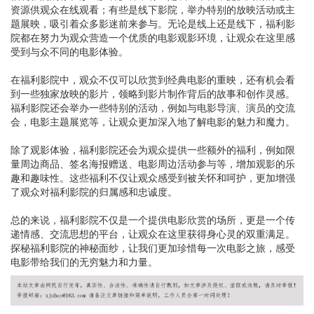
资源供观众在线观看；有些是线下影院，举办特别的放映活动或主
题展映，吸引着众多影迷前来参与。无论是线上还是线下，福利影
院都在努力为观众营造一个优质的电影观影环境，让观众在这里感
受到与众不同的电影体验。
在福利影院中，观众不仅可以欣赏到经典电影的重映，还有机会看
到一些独家放映的影片，领略到影片制作背后的故事和创作灵感。
福利影院还会举办一些特别的活动，例如与电影导演、演员的交流
会，电影主题展览等，让观众更加深入地了解电影的魅力和魔力。
除了观影体验，福利影院还会为观众提供一些额外的福利，例如限
量周边商品、签名海报赠送、电影周边活动参与等，增加观影的乐
趣和趣味性。这些福利不仅让观众感受到被关怀和呵护，更加增强
了观众对福利影院的归属感和忠诚度。
总的来说，福利影院不仅是一个提供电影欣赏的场所，更是一个传
递情感、交流思想的平台，让观众在这里获得身心灵的双重满足。
探秘福利影院的神秘面纱，让我们更加珍惜每一次电影之旅，感受
电影带给我们的无穷魅力和力量。