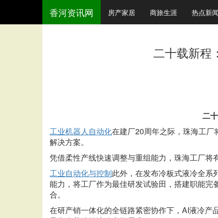
香河资讯网
房产家居
商旅生涯
热点新
二十载新程
二十
工业机器人自动化
在建厂
20周年之际，珠海工
解决方案。
凭借柔性产线快速调整与重组能力，珠海工厂将
工业自动化与控制
此外，在发布冷板式液冷全系
能力，将工厂作为最佳研发试验田，搭建职能完
合。
在研产销一体化的全链路紧密协作下，
AI液冷