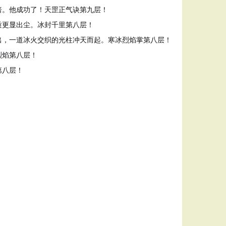
倍。他成功了！天罡正气诀第九层！
质更显出尘。冰封千里第八层！
出，一道冰火交织的光柱冲天而起。寒冰烈焰掌第八层！
烈焰第八层！
第八层！