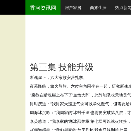
香河资讯网
房产家居
商旅生涯
热点新
第三集 技能升级
断魂崖下，六大家族安营扎寨。
夜幕降临，篝火熊熊。六位主角围坐在一起，研究断魂
“魔教在断魂崖上布下了‘血煞大阵’，此阵能吸收天地灵
肖时庆道：“我肖家天罡正气诀可以净化魔气，但需要足
周海冰沉吟：“我周家的‘冰封千里’也需要突破第八层，
李荧惑道：“我李家的‘寒冰烈焰掌’第七层可以冰火转换
赵俩海握拳：“我们赵家的‘焚天烈焰’我也只练到第七层