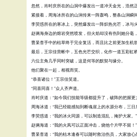
忽然，肖时庆所在的山洞中爆发出一道冲天金光，浩然
紧接着，周海冰所在的山涧传来一阵轰鸣，整条山涧瞬
李荧惑所在的寒冰上，突然爆发出一阵炽热光芒，冰与
赵俩海身边的熔岩突然喷发，但火焰却没有伤到她分毫
曹杲杳手中的枯草终于完全复活，而且比之前更加生机
最后，王宗佳营帐中，五色光芒交织，化作一道五彩虹
六位主角几乎同时突破，这是何等的默契与缘分。
他们聚在一起，相视而笑。
“恭喜诸位！”王宗佳笑道。
“同喜同喜！”众人齐声道。
肖时庆道：“如今我们技能等级都提升了，破阵的把握更
周海冰道：“我已经能感知到断魂崖上的水源分布，三日
李荧惑道：“我的冰火同源，可以制造混乱，掩护大家。”
赵俩海道：“我的火凤可以正面冲击，烧他个片甲不留！”
曹杲杳道：“我的枯木逢春可以随时救治伤员，大家放心