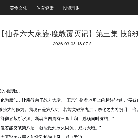
闻
美食文化
体育健康
投资理财
【仙界六大家族·魔教覆灭记】第三集 技能
2026-03-03 18:07:51
崖的地形图。
气化为魔气，让魔教弟子战力大增。”王宗佳指着地图上的标注说道，“要破
够强大的修为。我现在是第八层，若能突破第九层，净化之力将提升十倍
才能彻底截断水源。断魂崖四周有三条山涧，必须同时冻结。”
，但若能突破第八层，就能做到冰火同源，威力大增。”
，大哥说第八层才能化烈焰为火凤，威力无边。”