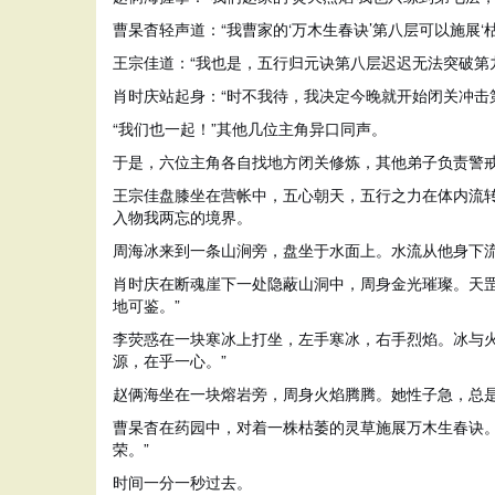
曹杲杳轻声道：“我曹家的‘万木生春诀’第八层可以施展
王宗佳道：“我也是，五行归元诀第八层迟迟无法突破第
肖时庆站起身：“时不我待，我决定今晚就开始闭关冲击
“我们也一起！”其他几位主角异口同声。
于是，六位主角各自找地方闭关修炼，其他弟子负责警
王宗佳盘膝坐在营帐中，五心朝天，五行之力在体内流转
入物我两忘的境界。
周海冰来到一条山涧旁，盘坐于水面上。水流从他身下
肖时庆在断魂崖下一处隐蔽山洞中，周身金光璀璨。天
地可鉴。”
李荧惑在一块寒冰上打坐，左手寒冰，右手烈焰。冰与
源，在乎一心。”
赵俩海坐在一块熔岩旁，周身火焰腾腾。她性子急，总是
曹杲杳在药园中，对着一株枯萎的灵草施展万木生春诀
荣。”
时间一分一秒过去。