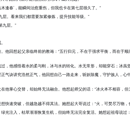
‘枯木逢春’，能瞬间治愈重伤，但我也卡在第七层很久了。”
九层。看来我们都需要加紧修炼，提升技能等级。”
第九层。”
戒。
。他回想起父亲临终前的教诲：“五行归元，不在于强求平衡，而在于顺
流过，他感悟着水的柔与刚，冰与水的转化。水无常形，却能穿石；冰虽
罡正气诀讲究浩然正气，他回想自己一路走来，斩妖除魔，守护族人，心中
火在他掌心交替，却始终无法融合。他想起师父的话：“冰火本不相容，但
想快速突破，但越急越不得其法。她想起大哥说过：“火，可焚尽万物，
。绿光注入，枯草渐渐恢复生机，但始终无法完全复活。她想起祖母说过：