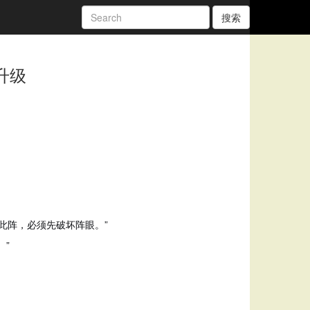
搜索
升级
此阵，必须先破坏阵眼。”
。”