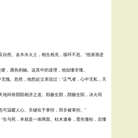
应自然。金木水火土，相生相克，循环不息。”他渐渐进
坚硬，遇热则融。这其中的道理，他似懂非懂。
无愧。忽然，他想起父亲说过：“正气者，心中无私，天
天地间有阴阳相济之道。阳极生阴，阴极生阳，冰火同
也可温暖人心。关键在于掌控，而非被掌控。”
“生与死，本就是一体两面。枯木逢春，需先懂枯，后懂