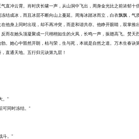
正气直冲云霄。肖时庆长啸一声，从山洞中飞出，周身金光比之前浓郁十
间冻结成冰，而且冰层不断向山上蔓延。周海冰踏冰而立，白衣飘飘，气
火在他身上同时出现，却不再冲突，而是和谐共存。他睁开眼睛，双掌推
，反而在她头顶凝聚成一只栩栩如生的火凤，长鸣一声，振翅高飞。焚天
勃勃。她心中豁然开朗，枯与荣，生与死，本就是自然之道。万木生春诀
桥，直通天地。五行归元诀第九层！
大。”
后可同时冻结。”
战斗。”