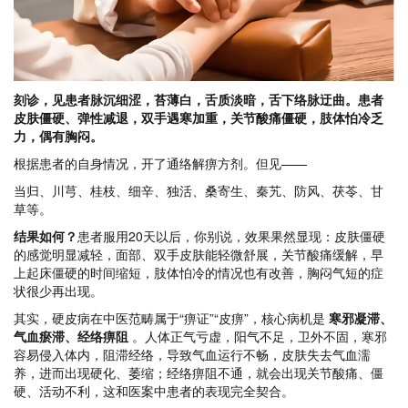
刻诊，见患者脉沉细涩，苔薄白，舌质淡暗，舌下络脉迂曲。患者
皮肤僵硬、弹性减退，双手遇寒加重，关节酸痛僵硬，肢体怕冷乏
力，偶有胸闷。
根据患者的自身情况，开了通络解痹方剂。但见——
当归、川芎、桂枝、细辛、独活、桑寄生、秦艽、防风、茯苓、甘
草等。
结果如何？
患者服用20天以后，你别说，效果果然显现：皮肤僵硬
的感觉明显减轻，面部、双手皮肤能轻微舒展，关节酸痛缓解，早
上起床僵硬的时间缩短，肢体怕冷的情况也有改善，胸闷气短的症
状很少再出现。
其实，硬皮病在中医范畴属于“痹证”“皮痹”，核心病机是
寒邪凝滞、
气血瘀滞、经络痹阻
。人体正气亏虚，阳气不足，卫外不固，寒邪
容易侵入体内，阻滞经络，导致气血运行不畅，皮肤失去气血濡
养，进而出现硬化、萎缩；经络痹阻不通，就会出现关节酸痛、僵
硬、活动不利，这和医案中患者的表现完全契合。