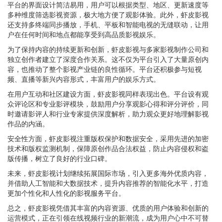
平台的界面设计简洁易用，用户可以根据类型、地区、更新速度等
多种维度筛选影视资源，极大地方便了观影体验。此外，虾皮影视
还支持多终端同步播放，手机、平板和智能电视的无缝联动，让用
户在任何时间和地点都能享受到高品质影视娱乐。
为了保持内容的持续更新和创新，虾皮影视与多家影视制作公司和
独立创作者建立了深度合作关系。这不仅为平台引入了大量原创内
容，也推动了整个影视产业链的良性循环。平台还积极参与短视
频、直播等新兴内容形式，丰富用户的娱乐方式。
在用户互动和社区建设方面，虾皮影视同样表现出色。平台设有观
众评论区和专业影评模块，鼓励用户分享观影心得和评分评价，同
时邀请影评人和行业专家提供深度解析，助力观众更好地理解影视
作品的内涵。
安全性方面，虾皮影视注重版权保护和数据安全，采用先进的加密
技术和版权监测机制，保障原创作品合法权益，防止内容侵权和盗
版传播，树立了良好的行业口碑。
未来，虾皮影视计划继续拓展国际市场，引入更多海外优质内容，
并借助人工智能和大数据技术，提升内容推荐的智能化水平，打造
更加个性化和人性化的影视服务平台。
总之，虾皮影视凭借其丰富的内容资源、优质的用户体验和创新的
运营模式，正在引领在线视频行业的新潮流，成为用户心中不可替