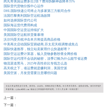
肉丸寄美国运费多出2倍？费用拆解神器降本35%
国际货代货物分拣中心运作
DHL国际快递公司终止与多家第三方航司合作
法国巴黎奥利国际空运机场故障
如何选择国际货代公司
国际海运货代费用构成
中国国际空运货运持续扩大
美国国际空运航班货量暴增
沃尔玛受关税冲击本月将提高商品价格
中美再次启动国际贸易磋商,芬太尼关税调整成焦点
国际快递推荐，独立站卖家用什么快递邮寄？
国际空运运费计算器，输入货物参数秒查全网价格
国际空运代理不会说的秘密，淡季订舱为什么能节省运费
物流渠道黑马，2025年高性价比专线怎么选
高关税之下，省运费就是赚利润，美国空派
美国空派，月发货需要注意哪些问题
上一篇：
下一篇：