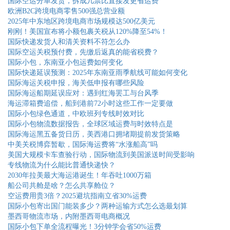
国际空运分单发货，拆成几票比直接发更省运费
欧洲B2C跨境电商零售500强总营业额
2025年中东地区跨境电商市场规模达500亿美元
刚刚！美国宣布将小额包裹关税从120%降至54%！
国际快递发货人和清关资料不符怎么办
国际空运关税预付费，先缴后返真的能省税费？
国际小包，东南亚小包运费如何变化
国际快递延误预测：2025年东南亚雨季航线可能如何变化
国际海运关税申报，海关低申报有哪些风险
国际海运船期延误应对：遇到红海罢工与台风季
海运滞箱费追偿，船到港前72小时这些工作一定要做
国际小包绿色通道，中欧班列专线时效对比
国际小包物流数据报告，全球区域运费与时效特点是
国际海运黑五备货日历，美西港口拥堵期提前发货策略
中美关税博弈暂歇，国际海运费将“水涨船高”吗
美国大规模卡车查验行动，国际物流到美国派送时间受影响
专线物流为什么能比普通快递快？
2030年拉美最大海运港诞生！年吞吐1000万箱
船公司共舱是啥？怎么共享舱位？
空运费用贵3倍？2025避坑指南立省30%运费
国际小包寄出国门能装多少？两种运输方式怎么选最划算
墨西哥物流市场，内附墨西哥电商概况
国际小包下单全流程曝光！3分钟学会省50%运费