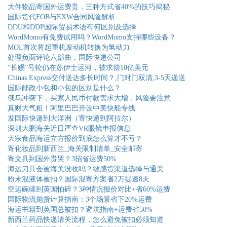
大件物品寄国外运费贵，三种方式省40%的技巧揭秘
国际货代FOB与EXW合同风险解析
DDU和DDP国际贸易术语有何区别及选择
WordMomo有免费试用吗？WordMomo支持哪些设备？
MOL首次将起重机发动机转换为氢动力
处理负面评论六部曲，国际快递公司
“长赐”号轮仍在苏伊士运河，被求偿10亿美元
Chinas Express交付送达多长时间？,门对门双清,3-5天递送
国际邮政小包和小包的区别是什么？
俄乌冲突下，买家人民币付款需求大增，风险要注意
真财大气粗！阿里巴巴开设中美快船专线
发国际快递到大洋洲（寄快递到阿拉尔）
深圳大鹏海关近日严查VR眼镜申报信息
大宗食品海运立方报价到底怎么算才不亏？
寄化妆品到新西兰_海关限制清单_安全邮寄
寄文具到国外贵哭？3招省运费50%
海运刀具会被海关没收吗？敏感货渠道选择与通关
粉末混液体被扣？国际混寄方案省2万提速8天
空运碗碟到英国怕碎？3种情况报价对比+省60%运费
国际物流抛货计算指南：3个场景省下20%运费
海运书籍到英国总被扣？避坑指南+运费省50%
新西兰药品快递清关流程，怎么避免被扣必须知道