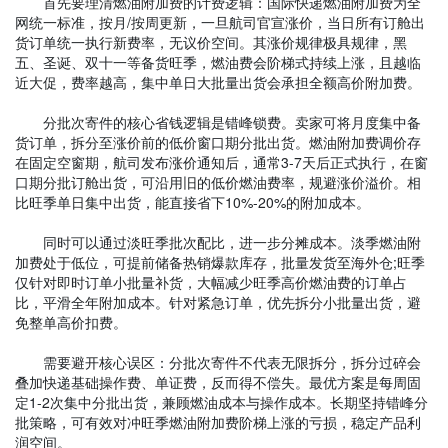
首先要理清燃油附加费的计费逻辑：国际快递燃油附加费为全
网统一标准，按月/按周更新，一旦航司官宣涨价，当日所有订舱出
货订单统一执行新费率，无议价空间。其涨价规律极具规律，黑
五、圣诞、双十一等备货旺季，燃油费会阶梯式持续上涨，且越临
近大促，费率越高，集中单日大批量出货会承担全额高价附加费。
分批次寄件的核心省钱逻辑是错峰锁费。卖家可将月度集中备
货订单，拆分至涨价前的低价窗口期分批出货。燃油附加费调价存
在固定空窗期，航司发布涨价通知后，通常3-7天后正式执行，在窗
口期分批订舱出货，可沿用旧的低价燃油费率，规避涨价溢价。相
比旺季单日集中出货，能直接省下10%-20%的附加成本。
同时可以通过淡旺季批次配比，进一步分摊成本。淡季燃油附
加费处于低位，可提前储备热销爆款库存，批量发货至海外仓;旺季
仅针对即时订单小批量补货，大幅减少旺季高价燃油费的订单占
比，平滑全年附加成本。针对紧急订单，优先拆分小批量出货，避
免整单高价扣费。
需要避开核心误区：分批次寄件不代表无限拆分，拆分过碎会
叠加快递基础操作费、单证费，反而得不偿失。最优方案是每周固
定1-2次集中分批出货，兼顾燃油成本与操作成本。长期坚持错峰分
批策略，可有效对冲旺季燃油附加费阶梯上涨的亏损，稳定产品利
润空间。