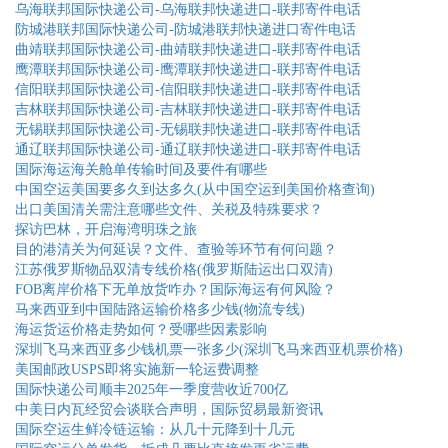
乌海联邦国际快递公司-乌海联邦快递进口-联邦寄件电话
防城港联邦国际快递公司-防城港联邦快递进口寄件电话
曲靖联邦国际快递公司-曲靖联邦快递进口-联邦寄件电话
鹰潭联邦国际快递公司-鹰潭联邦快递进口-联邦寄件电话
信阳联邦国际快递公司-信阳联邦快递进口-联邦寄件电话
吉林联邦国际快递公司-吉林联邦快递进口-联邦寄件电话
无锡联邦国际快递公司-无锡联邦快递进口-联邦寄件电话
通辽联邦国际快递公司-通辽联邦快递进口-联邦寄件电话
国际海运海关舱单传输时间及要件有哪些
中国空运美国要多久到达多久(从中国空运到美国价格查询)
出口美国清关需注意哪些文件、关税及特殊要求？
探访巴林，开启海湾明珠之旅
目的港清关为何延误？文件、查验等环节有何问题？
江苏俄罗斯物品双清专线价格(俄罗斯陆运出口双清)
FOB离岸价格下无单放货咋办？国际海运有何风险？
马来西亚到中国陆路运输价格多少钱(物流专线)
海运货运价格走势如何？受哪些因素影响
深圳飞马来西亚多少钱机票一张多少(深圳飞马来西亚机票价格)
美国邮政USPS即将实施新一轮运费调整
国际快递公司顺丰2025年一季度营收近700亿
中美日内瓦经贸会谈联合声明，国际贸易最新资讯
国际空运生鲜冷链运输：从几十元降到十几元