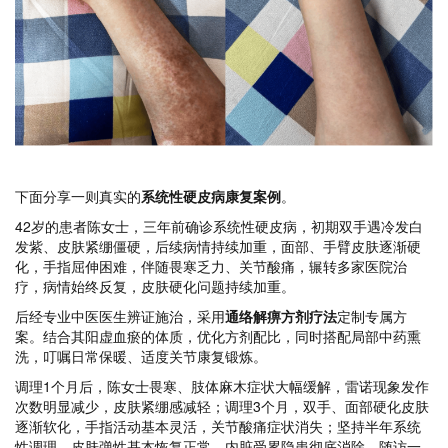
下面分享一则真实的
系统性硬皮病康复案例
。
42岁的患者陈女士，三年前确诊系统性硬皮病，初期双手遇冷发白
发紫、皮肤紧绷僵硬，后续病情持续加重，面部、手臂皮肤逐渐硬
化，手指屈伸困难，伴随畏寒乏力、关节酸痛，辗转多家医院治
疗，病情始终反复，皮肤硬化问题持续加重。
后经专业中医医生辨证施治，采用
通络解痹方剂疗法
定制专属方
案。结合其阳虚血瘀的体质，优化方剂配比，同时搭配局部中药熏
洗，叮嘱日常保暖、适度关节康复锻炼。
调理1个月后，陈女士畏寒、肢体麻木症状大幅缓解，雷诺现象发作
次数明显减少，皮肤紧绷感减轻；调理3个月，双手、面部硬化皮肤
逐渐软化，手指活动基本灵活，关节酸痛症状消失；坚持半年系统
性调理，皮肤弹性基本恢复正常，内脏受累隐患彻底消除。随访一