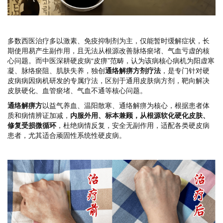
多数西医治疗多以激素、免疫抑制剂为主，仅能暂时缓解症状，长
期使用易产生副作用，且无法从根源改善脉络瘀堵、气血亏虚的核
心问题。而中医深耕硬皮病“皮痹”范畴，认为该病核心病机为阳虚寒
凝、脉络瘀阻、肌肤失养，独创
通络解痹方剂疗法
，是专门针对硬
皮病病因病机研发的专属疗法，区别于通用皮肤病方剂，靶向解决
皮肤硬化、血管瘀堵、气血不通等核心问题。
通络解痹方
以益气养血、温阳散寒、通络解痹为核心，根据患者体
质和病情辨证加减，
内服外用、标本兼顾，从根源软化硬化皮肤、
修复受损微循环
，杜绝病情反复，安全无副作用，适配各类硬皮病
患者，尤其适合顽固性系统性硬皮病。