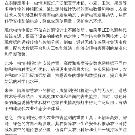
在实际应用中，虫情测报灯广泛配置于水稻、小麦、玉米、果园等
多种作物的种植区域。通过定时统计诱捕的害虫数量和种类，农业
技术人员能够及时掌握害虫的发生动态，判断虫害发展趋势，从而
科学安排防治措施，降低农药使用量，保护生态环境。
现代虫情测报灯不仅在灯源设计上不断创新，如采用LED光源替代
传统光源，提高了设备的能效和稳定性；同时结合物联网技术，实
现数据的远程传输与智能分析。例如，通过无线传感网收集诱虫数
据，配合大数据平台和人工智能算法，能够实现虫害预测的精准化
和早期预警。
此外，虫情测报灯的安装位置、高度和密度等参数也需根据不同作
物和害虫种类进行优化，确保诱虫效果最大化。在实际操作中，农
户和农业部门应加强培训，熟悉设备的维护和数据解读，提升虫害
防治的科学化水平。
未来，随着智慧农业的推进，虫情测报灯将进一步与无人机、遥感
技术等手段结合，实现更加立体和全面的害虫监控。同时，绿色环
保的新型诱捕方式和材料也将在虫情测报灯中得到广泛应用，有助
于构建现代农业生态安全体系。
总之，虫情测报灯作为农业虫害监测的重要工具，正朝着高效、智
能、绿色的方向不断发展。其在保障农业生产安全和推动农业可持
续发展中的地位愈发凸显，值得广大农业科研和生产一线持续关注