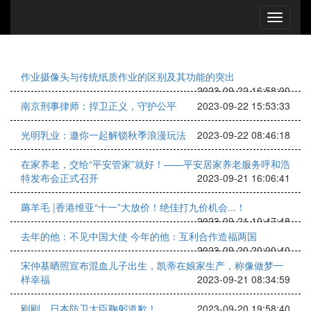
作业摄像头与传统纸质作业的区别及其功能的突出
2023-09-22 16:58:00
南京刑事律师：捍卫正义，守护公平
2023-09-22 15:53:33
光明乳业：邀你一起解锁秋季浪漫玩法
2023-09-22 08:46:18
在家养老，交给“平安管家”就好！——平安居家养老服务呼和浩
特发布会正式召开
2023-09-21 16:06:41
薅羊毛 |香港维亚“十一”大放价！绝佳打九价机会...！
2023-09-21 10:47:48
去年的他：不见中国大使 今年的他：互利合作造福两国
2023-09-20 20:00:40
宋仲基晒照宣布混血儿子出生，凯蒂在娘家生产，称像做梦一
样幸福
2023-09-21 08:34:59
刚刚，日本防卫大臣鞠躬道歉！
2023-09-20 19:58:40